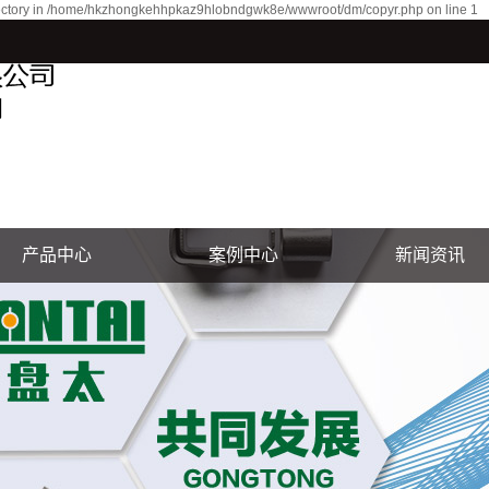
r directory in /home/hkzhongkehhpkaz9hlobndgwk8e/wwwroot/dm/copyr.php on line 1
产品中心
案例中心
新闻资讯
电镀前处理系列
盘太动态
锌镍合金系列
行业讯息
锌铁合金系列
技术创新
锡锌合金系列
合金添加剂(光亮硬银)