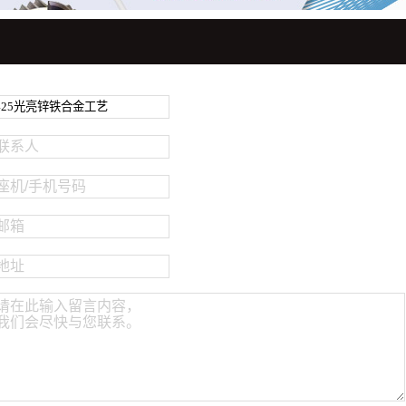
电镀镍钨合金系列
碱性镀锌系列
环保碱铜系列
镀锡系列
联系人
电镀后处理系列
座机/手机号码
其他系列
邮箱
地址
请在此输入留言内容，
我们会尽快与您联系。