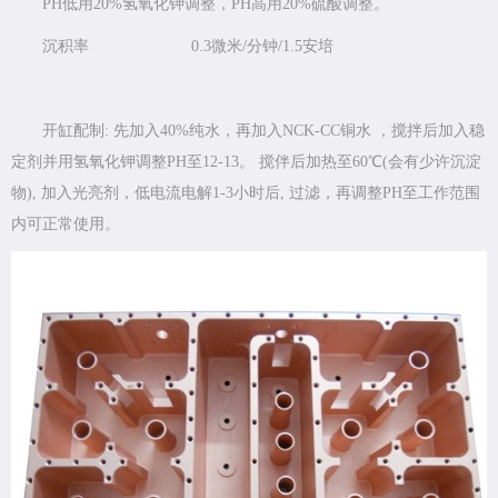
PH低用20%氢氧化钾调整，PH高用20%硫酸调整。
沉积率 0.3微米/分钟/1.5安培
开缸配制: 先加入40%纯水，再加入NCK-CC铜水 ，搅拌后加入稳
定剂并用氢氧化钾调整PH至12-13。 搅伴后加热至60℃(会有少许沉淀
物), 加入光亮剂，低电流电解1-3小时后, 过滤，再调整PH至工作范围
内可正常使用。