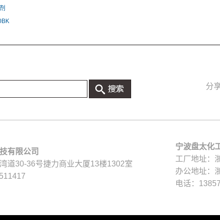
剂
0BK
分
宁波盘太化
技有限公司
工厂地址：
道30-36号捷力商业大厦13楼1302室
办公地址：
511417
电话：13857