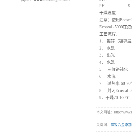
PH 9-10
干燥温度 70-
注意：使用Eco
Ecoseal -5
工艺流程：
1． 镀锌（镀锌
2． 水洗
3． 出光
4． 水洗
5. 三价铬钝化
6. 水洗
7. 过热水 60-
8. 封闭Ecosea
9．干燥70-100℃,
本文网址：http://www.hk
关键词：
锌镍合金添加