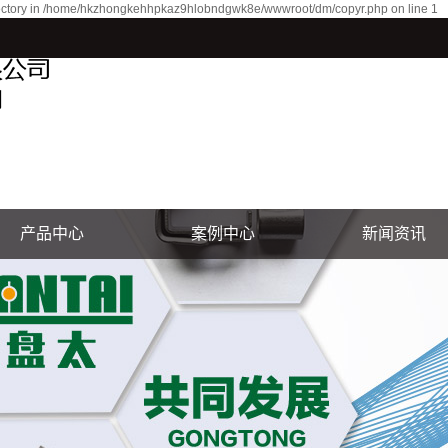
r directory in /home/hkzhongkehhpkaz9hlobndgwk8e/wwwroot/dm/copyr.php on line 1
产品中心
案例中心
新闻资讯
电镀前处理系列
盘太动态
锌镍合金系列
行业讯息
锌铁合金系列
技术创新
锡锌合金系列
合金添加剂(光亮硬银)