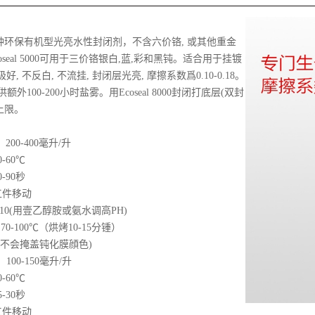
000是壹种环保有机型光亮水性封闭剂，不含六价铬, 或其他重金
oseal 5000可用于三价铬银白,蓝,彩和黑钝。适合用于挂镀
好, 不反白, 不流挂, 封闭层光亮, 摩擦系数爲0.10-0.18。
可提供额外100-200小时盐雾。用Ecoseal 8000封闭打底层(双封
上限。
 200-400毫升/升
60℃
90秒
件移动
(用壹乙醇胺或氨水调高PH)
100℃（烘烤10-15分锺）
(不会掩盖钝化膜顔色)
 100-150毫升/升
60℃
30秒
件移动