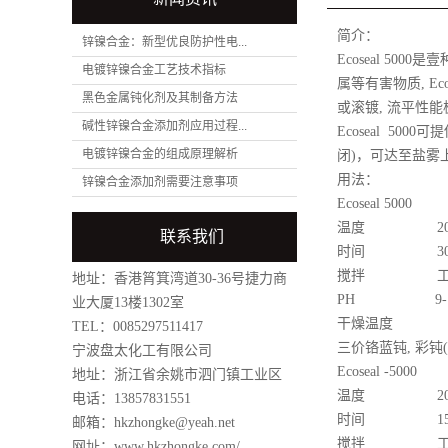
简介：
锌镍合金：新型优良防护性电...
Ecoseal 5
电镀锌镍合金工艺技术指标
属等有害物质, Ec
黑色金属钝化剂及其制备方法
或滚镀, 流平性能极
碱性锌镍合金添加剂应用过程...
Ecoseal 5000
电镀锌镍合金的组成原理解析
闭)，可达至盐雾
用法：
锌镍合金添加剂需要注意事项
Ecoseal 5000
温度 20-
联系我们
时间 30-
搅拌 工
地址：香港筲箕湾道30-36号捷力商
PH 9-10
业大厦13楼1302室
干燥温度 70-
TEL：0085297511417
三价铬蓝钝, 彩钝
宁波盘太化工有限公司
Ecoseal -5000
地址：浙江省余姚市泗门镇工业区
温度 20-
电话：13857831551
时间 15-
邮箱：hkzhongke@yeah.net
搅拌 工
网址：
www.hkzhongke.com/