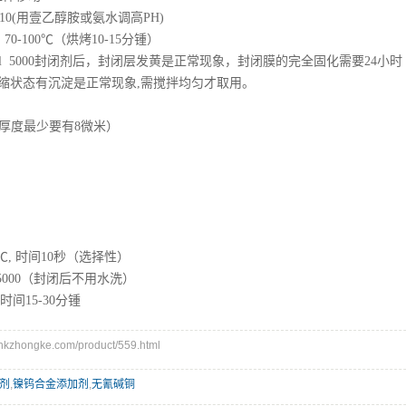
(用壹乙醇胺或氨水调高PH)
100℃（烘烤10-15分锺）
seal 5000封闭剂后，封闭层发黄是正常现象，封闭膜的完全固化需要2
000在浓缩状态有沉淀是正常现象,需搅拌均匀才取用。
层厚度最少要有8微米）
70℃, 时间10秒（选择性）
l 5000（封闭后不用水洗）
 时间15-30分锺
zhongke.com/product/559.html
剂
,
镍钨合金添加剂
,
无氰碱铜