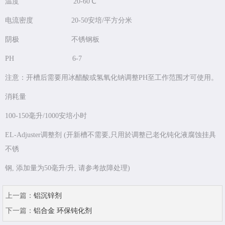
温度 20-60℃
电流密度 20-50安培/平方分米
阴极 不锈钢板
PH 6-7
注意：开槽后需要用冰醋酸或氢氧化钠调整PH至工作范围才可使用。
消耗量
100-150毫升/1000安培小时
EL-Adjuster调整剂 (开新槽不需要,只用於调整已老化钝化液腐蚀挂具
不锈
钢, 添加量为50毫升/升, 请参考故障处理)
上一篇：
铝沉锌剂
下一篇：
铝合金 环保钝化剂