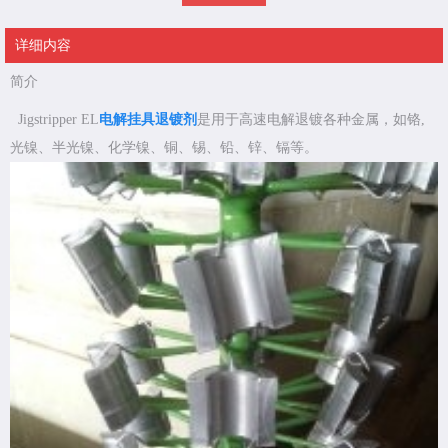
详细内容
简介
Jigstripper EL
电解挂具退镀剂
是用于高速电解退镀各种金属，如铬,
光镍、半光镍、化学镍、铜、锡、铅、锌、镉等。